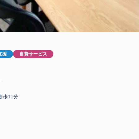
支援
自費サービス
輪
歩11分