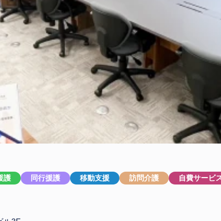
援護
同行援護
移動支援
訪問介護
自費サービ