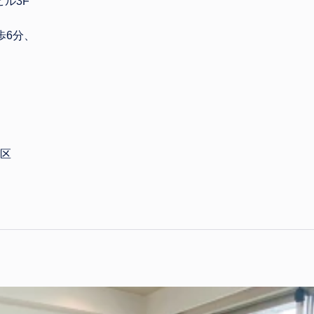
ビル3F
歩6分、
区