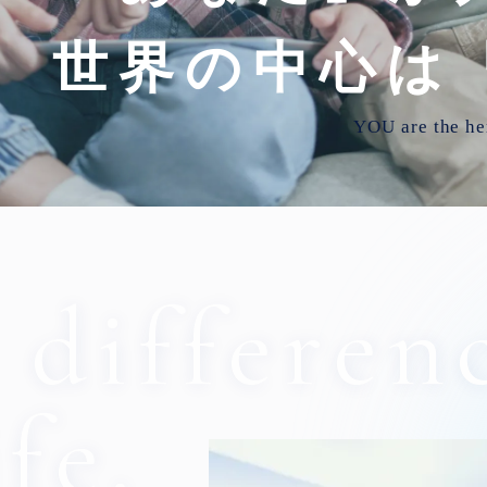
世界の中心は
YOU are the he
 differen
fe.