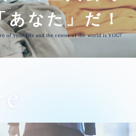
「あなた」だ！
ro of your life and
the center of the world is YOU!
ce